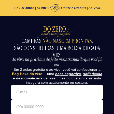
1 e 2 de Junho | às 19h30
Online e Gratuito | Ao Vivo
CAMPEÃS
NÃO NASCEM PRONTAS
.
SÃO CONSTRUÍDAS, UMA BOLSA DE CADA
VEZ.
Ao vivo, na prática e do jeito mais tranquilo que você já
viu.
Em 2 aulas gratuita e ao vivo, você vai confeccionar a
Bag Hexa do zero
— uma
peça esportiva
,
sofisticada
e
descomplicada
de fazer, mesmo que ainda se sinta
insegura com acabamento ou costura.